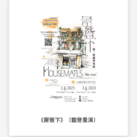
《屋簷下》（載譽重演）