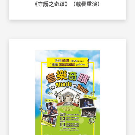
《守護之奇蹟》（載譽重演）