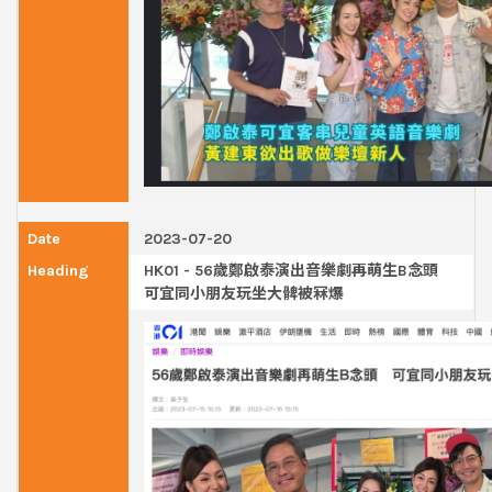
2023-07-20
HK01 - 56歲鄭啟泰演出音樂劇再萌生B念頭
可宜同小朋友玩坐大髀被冧爆